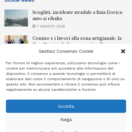
Ultime News
Scoglitti, incidente stradale a Baia Dorica:
auto si ribalta
7 AGOSTO 2026
Comiso e i lavori alla zona artigianale, la
Cna: “Avviata la fase operativa di un
percorso iniziato mesi fa”
Gestisci Consenso Cookie
7 AGOSTO 2026
Per fornire le migliori esperienze, utilizziamo tecnologie come i
cookie per memorizzare e/o accedere alle informazioni del
Grave incidente autonomo sullo Stradale
dispositivo. Il consenso a queste tecnologie ci permetterà di
per Scoglitti: due feriti
elaborare dati come il comportamento di navigazione o ID unici su
questo sito. Non acconsentire o ritirare il consenso può influire
6 AGOSTO 2026
negativamente su alcune caratteristiche e funzioni.
Accetta
Privacy Policy
Cookie Policy (UE)
Info e contatti
Nega
Area riservata