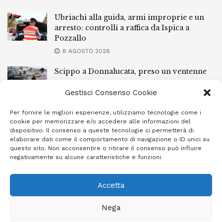
Ubriachi alla guida, armi improprie e un
arresto: controlli a raffica da Ispica a
Pozzallo
8 AGOSTO 2026
Scippo a Donnalucata, preso un ventenne
ragusano
Gestisci Consenso Cookie
8 AGOSTO 2026
Per fornire le migliori esperienze, utilizziamo tecnologie come i
Ragusa, arrestato perché non rispettava le
cookie per memorizzare e/o accedere alle informazioni del
prescrizioni di stare lontano dalla casa
dispositivo. Il consenso a queste tecnologie ci permetterà di
familiare
elaborare dati come il comportamento di navigazione o ID unici su
questo sito. Non acconsentire o ritirare il consenso può influire
7 AGOSTO 2026
negativamente su alcune caratteristiche e funzioni.
Accetta
Privacy Policy
Cookie Policy (UE)
Info e contatti
Nega
Area riservata