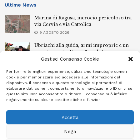
Ultime News
Marina di Ragusa, incrocio pericoloso tra
via Cervia e via Cattolica
9 AGOSTO 2026
Ubriachi alla guida, armi improprie e un
arresto: controlli a raffica da Ispica a
Pozzallo
Gestisci Consenso Cookie
9 AGOSTO 2026
Per fornire le migliori esperienze, utilizziamo tecnologie come i
cookie per memorizzare e/o accedere alle informazioni del
Scippo a Donnalucata, preso un ventenne
dispositivo. Il consenso a queste tecnologie ci permetterà di
ragusano
elaborare dati come il comportamento di navigazione o ID unici su
questo sito. Non acconsentire o ritirare il consenso può influire
8 AGOSTO 2026
negativamente su alcune caratteristiche e funzioni.
Accetta
Privacy Policy
Cookie Policy (UE)
Info e contatti
Nega
Area riservata