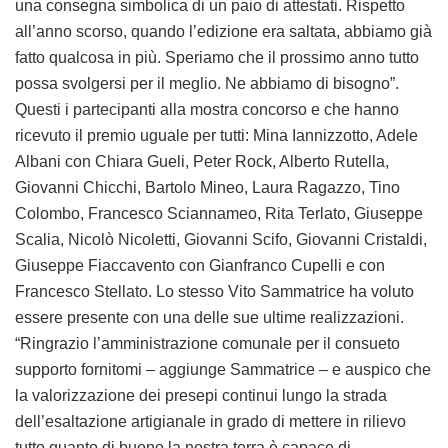
una consegna simbolica di un paio di attestati. Rispetto
all’anno scorso, quando l’edizione era saltata, abbiamo già
fatto qualcosa in più. Speriamo che il prossimo anno tutto
possa svolgersi per il meglio. Ne abbiamo di bisogno”.
Questi i partecipanti alla mostra concorso e che hanno
ricevuto il premio uguale per tutti: Mina Iannizzotto, Adele
Albani con Chiara Gueli, Peter Rock, Alberto Rutella,
Giovanni Chicchi, Bartolo Mineo, Laura Ragazzo, Tino
Colombo, Francesco Sciannameo, Rita Terlato, Giuseppe
Scalia, Nicolò Nicoletti, Giovanni Scifo, Giovanni Cristaldi,
Giuseppe Fiaccavento con Gianfranco Cupelli e con
Francesco Stellato. Lo stesso Vito Sammatrice ha voluto
essere presente con una delle sue ultime realizzazioni.
“Ringrazio l’amministrazione comunale per il consueto
supporto fornitomi – aggiunge Sammatrice – e auspico che
la valorizzazione dei presepi continui lungo la strada
dell’esaltazione artigianale in grado di mettere in rilievo
tutto quanto di buono la nostra terra è capace di