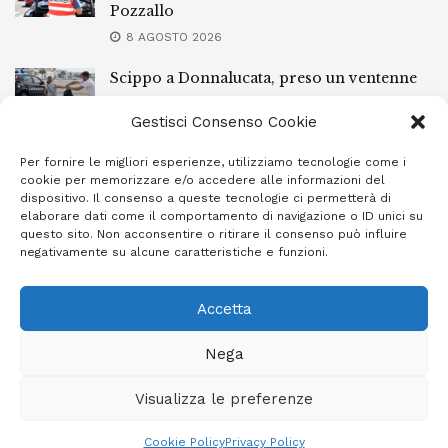
Pozzallo
8 AGOSTO 2026
Scippo a Donnalucata, preso un ventenne
ragusano
Gestisci Consenso Cookie
8 AGOSTO 2026
Per fornire le migliori esperienze, utilizziamo tecnologie come i
Ragusa, arrestato perché non rispettava le
cookie per memorizzare e/o accedere alle informazioni del
prescrizioni di stare lontano dalla casa
dispositivo. Il consenso a queste tecnologie ci permetterà di
familiare
elaborare dati come il comportamento di navigazione o ID unici su
questo sito. Non acconsentire o ritirare il consenso può influire
7 AGOSTO 2026
negativamente su alcune caratteristiche e funzioni.
Accetta
Privacy Policy
Cookie Policy (UE)
Info e contatti
Nega
Area riservata
Visualizza le preferenze
Giornale Ibleo © 2023 - Powered by
Studio Greco - Consulenza
Informatica
Cookie Policy
Privacy Policy