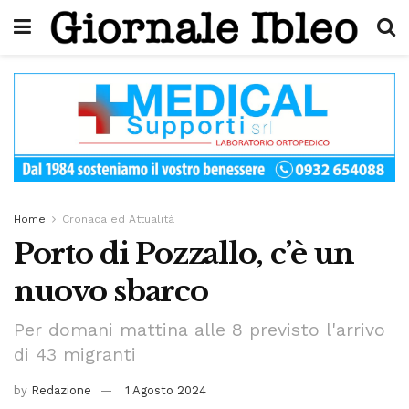
Home
Cronaca ed Attualità
Porto di Pozzallo, c’è un
nuovo sbarco
Per domani mattina alle 8 previsto l'arrivo
di 43 migranti
by
Redazione
1 Agosto 2024