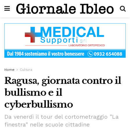
Home
Cultura
Ragusa, giornata contro il
bullismo e il
cyberbullismo
Da venerdì il tour del cortometraggio "La
finestra" nelle scuole cittadine