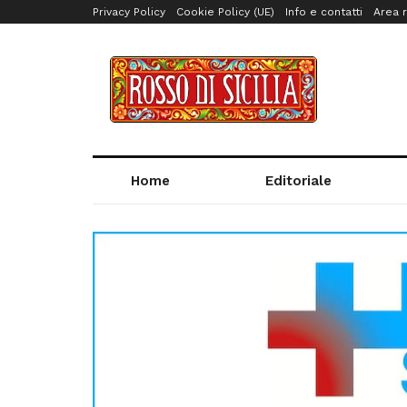
Privacy Policy
Cookie Policy (UE)
Info e contatti
Area r
Home
Editoriale