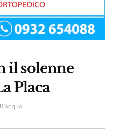
n il solenne
La Placa
ll'acqua