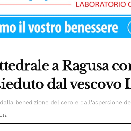
ttedrale a Ragusa co
sieduto dal vescovo 
dalla benedizione del cero e dall'aspersione de
lità