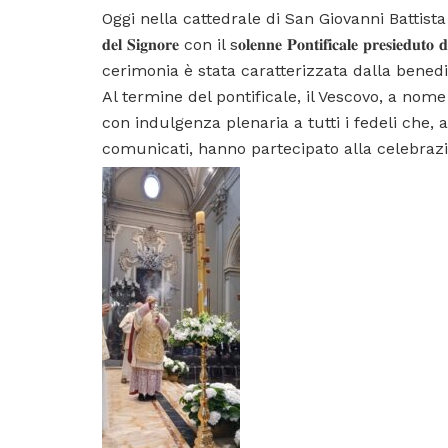
Oggi nella cattedrale di San Giovanni Battista la celebrazi
𝐝𝐞𝐥 𝐒𝐢𝐠𝐧𝐨𝐫𝐞 con il s𝐨𝐥𝐞𝐧𝐧𝐞 𝐏𝐨𝐧𝐭𝐢𝐟𝐢𝐜𝐚𝐥𝐞 𝐩𝐫𝐞𝐬𝐢𝐞𝐝𝐮𝐭
cerimonia è stata caratterizzata dalla benedi
Al termine del pontificale, il Vescovo, a nom
con indulgenza plenaria a tutti i fedeli che,
comunicati, hanno partecipato alla celebrazio