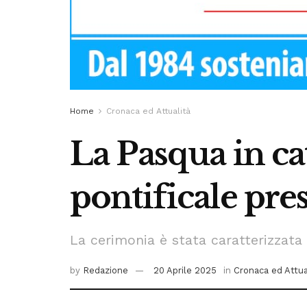
Home
Cronaca ed Attualità
La Pasqua in ca
pontificale pre
La cerimonia è stata caratterizzata 
by
Redazione
20 Aprile 2025
in
Cronaca ed Attua