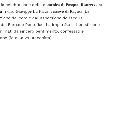
one della d𝐨𝐦𝐞𝐧𝐢𝐜𝐚 𝐝𝐢 𝐏𝐚𝐬𝐪𝐮𝐚, 𝐑𝐢𝐬𝐮𝐫𝐫𝐞𝐳𝐢𝐨𝐧𝐞
𝐨 𝐝𝐚 m𝐨𝐧𝐬. 𝐆𝐢𝐮𝐬𝐞𝐩𝐩𝐞 𝐋𝐚 𝐏𝐥𝐚𝐜𝐚, v𝐞𝐬𝐜𝐨𝐯𝐨 𝐝𝐢 𝐑𝐚𝐠𝐮𝐬𝐚. La
zione del cero e dall’aspersione dell’acqua.
e del Romano Pontefice, ha impartito la benedizione
 animati da sincero pentimento, confessati e
ne (foto Salvo Bracchitta).