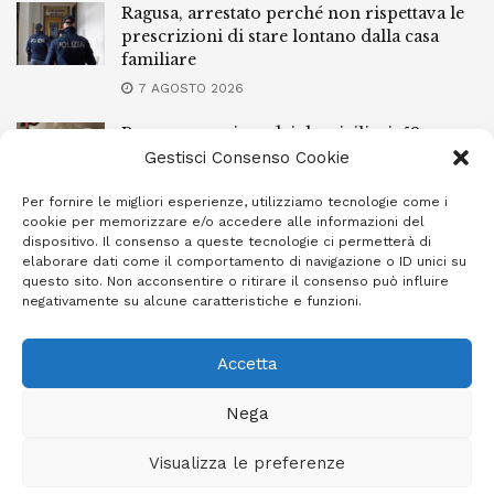
Ragusa, arrestato perché non rispettava le
prescrizioni di stare lontano dalla casa
familiare
7 AGOSTO 2026
Ragusa, spacciava dai domiciliari: 52enne
finisce in carcere
Gestisci Consenso Cookie
7 AGOSTO 2026
Per fornire le migliori esperienze, utilizziamo tecnologie come i
cookie per memorizzare e/o accedere alle informazioni del
Incendi a Modica, torna in libertà il
dispositivo. Il consenso a queste tecnologie ci permetterà di
marocchino di 23 anni
elaborare dati come il comportamento di navigazione o ID unici su
questo sito. Non acconsentire o ritirare il consenso può influire
7 AGOSTO 2026
negativamente su alcune caratteristiche e funzioni.
Accetta
Privacy Policy
Cookie Policy (UE)
Info e contatti
Nega
Area riservata
Visualizza le preferenze
Giornale Ibleo © 2023 - Powered by
Studio Greco - Consulenza
Informatica