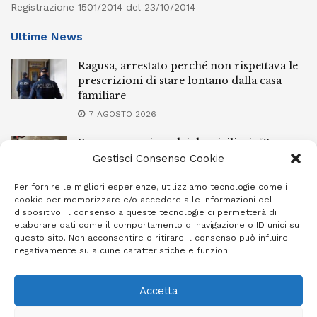
Registrazione 1501/2014 del 23/10/2014
Ultime News
Ragusa, arrestato perché non rispettava le
prescrizioni di stare lontano dalla casa
familiare
7 AGOSTO 2026
Ragusa, spacciava dai domiciliari: 52enne
finisce in carcere
Gestisci Consenso Cookie
7 AGOSTO 2026
Per fornire le migliori esperienze, utilizziamo tecnologie come i
cookie per memorizzare e/o accedere alle informazioni del
Incendi a Modica, torna in libertà il
dispositivo. Il consenso a queste tecnologie ci permetterà di
marocchino di 23 anni
elaborare dati come il comportamento di navigazione o ID unici su
questo sito. Non acconsentire o ritirare il consenso può influire
7 AGOSTO 2026
negativamente su alcune caratteristiche e funzioni.
Accetta
Privacy Policy
Cookie Policy (UE)
Info e contatti