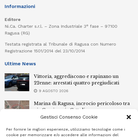
Informazioni
Editore
Ni.Ca. Charter s.r.l. – Zona Industriale 3° fase – 97100
Ragusa (RG)
Testata registrata al Tribunale di Ragusa con Numero
Registrazione 1501/2014 del 23/10/2014
Ultime News
Vittoria, aggrediscono e rapinano un
22enne: arrestati quattro pregiudicati
9 AGOSTO 2026
Marina di Ragusa, incrocio pericoloso tra
via Cervia e via Cattolica
Gestisci Consenso Cookie
9 AGOSTO 2026
Per fornire le migliori esperienze, utilizziamo tecnologie come i
Ubriachi alla guida, armi improprie e un
cookie per memorizzare e/o accedere alle informazioni del
arresto: controlli a raffica da Ispica a