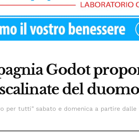
pagnia Godot propon
 scalinate del duomo
 per tutti" sabato e domenica a partire dalle 