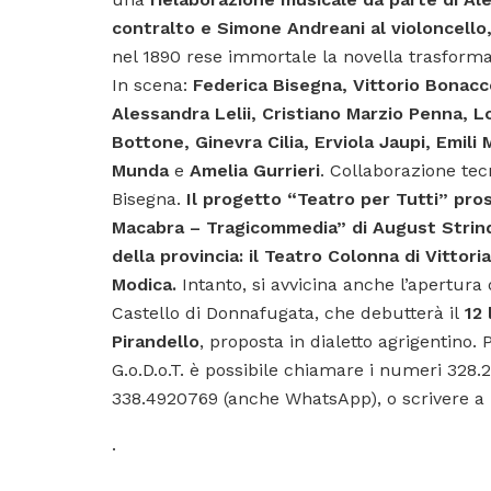
contralto e Simone Andreani al violoncello,
nel 1890 rese immortale la novella trasform
In scena:
Federica Bisegna, Vittorio Bonacc
Alessandra Lelii, Cristiano Marzio Penna, 
Bottone, Ginevra Cilia, Erviola Jaupi, Emili M
Munda
e
Amelia Gurrieri
. Collaborazione tec
Bisegna.
Il progetto “Teatro per Tutti” pro
Macabra – Tragicommedia” di August Strindb
della provincia: il Teatro Colonna di Vittoria
Modica.
Intanto, si avvicina anche l’apertura
Castello di Donnafugata, che debutterà il
12 
Pirandello
, proposta in dialetto agrigentino.
G.o.D.o.T. è possibile chiamare i numeri 328.
338.4920769 (anche WhatsApp), o scrivere a 
.