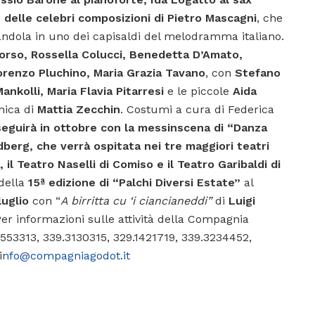
 delle celebri composizioni di Pietro Mascagni
, che
andola in uno dei capisaldi del melodramma italiano.
orso, Rossella Colucci, Benedetta D’Amato,
Lorenzo Pluchino, Maria Grazia Tavano
, con
Stefano
ankolli, Maria Flavia Pitarresi
e le piccole
Aida
nica di
Mattia Zecchin
. Costumi a cura di Federica
seguirà in ottobre con la messinscena di “Danza
erg, che verrà ospitata nei tre maggiori teatri
, il Teatro Naselli di Comiso e il Teatro Garibaldi di
 della
15ª edizione di “Palchi Diversi Estate”
al
luglio
con “
A birritta cu ‘i ciancianeddi”
di
Luigi
 Per informazioni sulle attività della Compagnia
2553313, 339.3130315, 329.1421719, 339.3234452,
i
nfo@compagniagodot.it