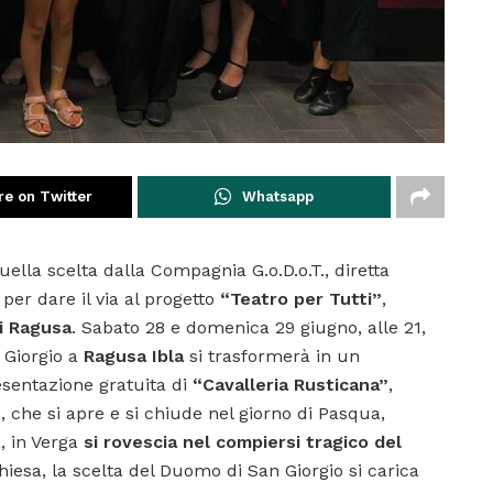
re on Twitter
Whatsapp
uella scelta dalla Compagnia G.o.D.o.T., diretta
, per dare il via al progetto
“Teatro per Tutti”
,
i Ragusa
. Sabato 28 e domenica 29 giugno, alle 21,
 Giorgio a
Ragusa Ibla
si trasformerà in un
esentazione gratuita di
“Cavalleria Rusticana”
,
a, che si apre e si chiude nel giorno di Pasqua,
a, in Verga
si rovescia nel compiersi tragico del
iesa, la scelta del Duomo di San Giorgio si carica