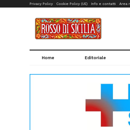
Privacy Policy
Cookie Policy (UE)
Info e contatti
Area r
Home
Editoriale