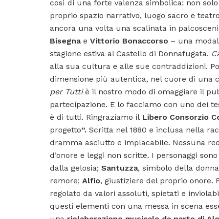
così di una forte valenza simbolica: non sol
proprio spazio narrativo, luogo sacro e teat
ancora una volta una scalinata in palcoscenico
Bisegna
e
Vittorio Bonaccorso
– una modalit
stagione estiva al Castello di Donnafugata.
Ca
alla sua cultura e alle sue contraddizioni. Po
dimensione più autentica, nel cuore di una c
per Tutti
è il nostro modo di omaggiare il pub
partecipazione. E lo facciamo con uno dei test
è di tutti. Ringraziamo il
Libero Consorzio 
progetto
”.
Scritta nel 1880 e inclusa nella rac
dramma asciutto e implacabile. Nessuna reden
d’onore e leggi non scritte. I personaggi sono 
dalla gelosia;
Santuzza
, simbolo della donn
remore;
Alfio
, giustiziere del proprio onore
regolato da valori assoluti, spietati e inviolabi
questi elementi con una messa in scena essen
una
rielaborazione musicale da parte di Ale