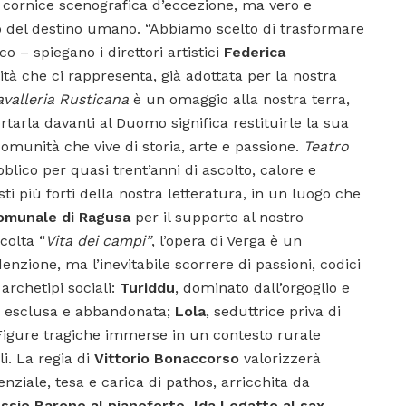
o cornice scenografica d’eccezione, ma vero e
ro del destino umano. “Abbiamo scelto di trasformare
 – spiegano i direttori artistici
Federica
à che ci rappresenta, già adottata per la nostra
valleria Rusticana
è un omaggio alla nostra terra,
rtarla davanti al Duomo significa restituirle la sua
omunità che vive di storia, arte e passione.
Teatro
blico per quasi trent’anni di ascolto, calore e
i più forti della nostra letteratura, in un luogo che
Comunale di Ragusa
per il supporto al nostro
colta “
Vita dei campi”
, l’opera di Verga è un
zione, ma l’inevitabile scorrere di passioni, codici
archetipi sociali:
Turiddu
, dominato dall’orgoglio e
a esclusa e abbandonata;
Lola
, seduttrice priva di
. Figure tragiche immerse in un contesto rurale
li. La regia di
Vittorio Bonaccorso
valorizzerà
ziale, tesa e carica di pathos, arricchita da
ssio Barone al pianoforte, Ida Logatto al sax