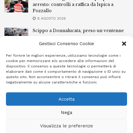
arresto: controlli a raffica da Ispica a
Pozzallo
8 AGOSTO 2026
Scippo a Donnalucata, preso un ventenne
ragusano
Gestisci Consenso Cookie
8 AGOSTO 2026
Per fornire le migliori esperienze, utilizziamo tecnologie come i
Ragusa, arrestato perché non rispettava le
cookie per memorizzare e/o accedere alle informazioni del
prescrizioni di stare lontano dalla casa
dispositivo. Il consenso a queste tecnologie ci permetterà di
familiare
elaborare dati come il comportamento di navigazione o ID unici su
questo sito. Non acconsentire o ritirare il consenso può influire
7 AGOSTO 2026
negativamente su alcune caratteristiche e funzioni.
Accetta
Privacy Policy
Cookie Policy (UE)
Info e contatti
Nega
Area riservata
Visualizza le preferenze
Giornale Ibleo © 2023 - Powered by
Studio Greco - Consulenza
Informatica