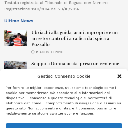
Testata registrata al Tribunale di Ragusa con Numero
Registrazione 1501/2014 del 23/10/2014
Ultime News
Ubriachi alla guida, armi improprie e un
arresto: controlli a raffica da Ispica a
Pozzallo
8 AGOSTO 2026
Scippo a Donnalucata, preso un ventenne
ragusano
Gestisci Consenso Cookie
8 AGOSTO 2026
Per fornire le migliori esperienze, utilizziamo tecnologie come i
Ragusa, arrestato perché non rispettava le
cookie per memorizzare e/o accedere alle informazioni del
prescrizioni di stare lontano dalla casa
dispositivo. Il consenso a queste tecnologie ci permetterà di
familiare
elaborare dati come il comportamento di navigazione o ID unici su
questo sito. Non acconsentire o ritirare il consenso può influire
7 AGOSTO 2026
negativamente su alcune caratteristiche e funzioni.