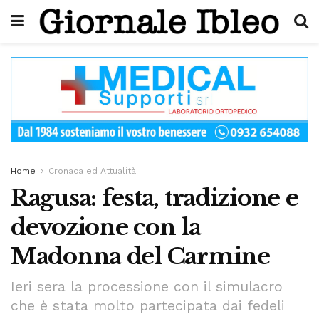
Home
Cronaca ed Attualità
Ragusa: festa, tradizione e
devozione con la
Madonna del Carmine
Ieri sera la processione con il simulacro
che è stata molto partecipata dai fedeli