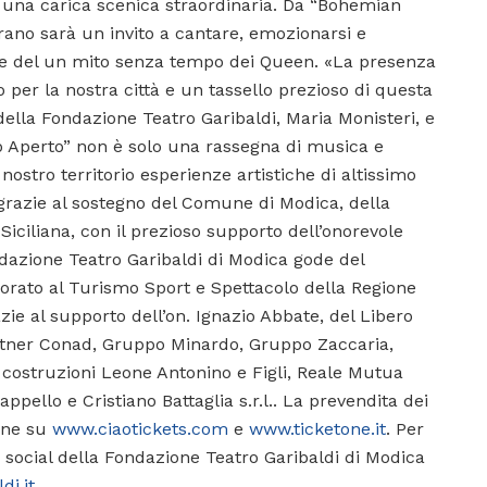
e una carica scenica straordinaria. Da “Bohemian
ano sarà un invito a cantare, emozionarsi e
bile del un mito senza tempo dei Queen. «La presenza
 per la nostra città e un tassello prezioso di questa
ella Fondazione Teatro Garibaldi, Maria Monisteri, e
o Aperto” non è solo una rassegna di musica e
nostro territorio esperienze artistiche di altissimo
ti grazie al sostegno del Comune di Modica, della
Siciliana, con il prezioso supporto dell’onorevole
ndazione Teatro Garibaldi di Modica gode del
orato al Turismo Sport e Spettacolo della Regione
azie al supporto dell’on. Ignazio Abbate, del Libero
artner Conad, Gruppo Minardo, Gruppo Zaccaria,
 costruzioni Leone Antonino e Figli, Reale Mutua
pello e Cristiano Battaglia s.r.l.. La prevendita dei
line su
www.ciaotickets.com
e
www.ticketone.it
. Per
 social della Fondazione Teatro Garibaldi di Modica
di.it