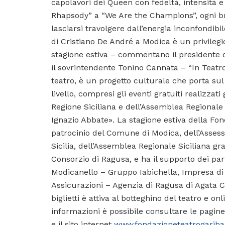
capolavori dei Queen con fedeltà, intensità 
Rhapsody” a “We Are the Champions”, ogni br
lasciarsi travolgere dall’energia inconfondi
di Cristiano De André a Modica è un privilegio
stagione estiva – commentano il presidente d
il sovrintendente Tonino Cannata – “In Teatr
teatro, è un progetto culturale che porta sul 
livello, compresi gli eventi gratuiti realizza
Regione Siciliana e dell’Assemblea Regionale 
Ignazio Abbate». La stagione estiva della Fo
patrocinio del Comune di Modica, dell’Assess
Sicilia, dell’Assemblea Regionale Siciliana gr
Consorzio di Ragusa, e ha il supporto dei p
Modicanello – Gruppo Iabichella, Impresa di
Assicurazioni – Agenzia di Ragusa di Agata Cap
biglietti è attiva al botteghino del teatro e on
informazioni è possibile consultare le pagine
e il sito internet
www.fondazioneteatrogaribal