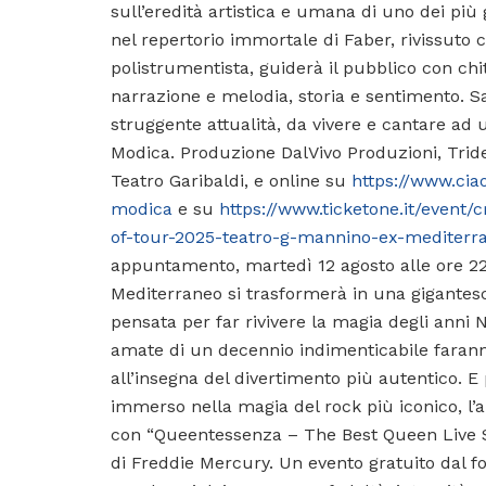
sull’eredità artistica e umana di uno dei più 
nel repertorio immortale di Faber, rivissuto
polistrumentista, guiderà il pubblico con chi
narrazione e melodia, storia e sentimento. S
struggente attualità, da vivere e cantare ad un
Modica. Produzione DalVivo Produzioni, Triden
Teatro Garibaldi, e online su
https://www.ciao
modica
e su
https://www.ticketone.it/event
of-tour-2025-teatro-g-mannino-ex-mediterr
appuntamento, martedì 12 agosto alle ore 22.0
Mediterraneo si trasformerà in una gigantesc
pensata per far rivivere la magia degli anni N
amate di un decennio indimenticabile faranno
all’insegna del divertimento più autentico. E 
immerso nella magia del rock più iconico, l’
con “Queentessenza – The Best Queen Live S
di Freddie Mercury. Un evento gratuito dal f