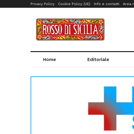
Privacy Policy
Cookie Policy (UE)
Info e contatti
Area r
Home
Editoriale