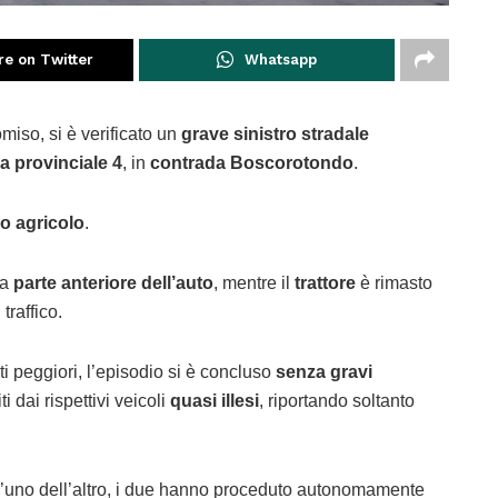
re on Twitter
Whatsapp
omiso, si è verificato un
grave sinistro stradale
a provinciale 4
, in
contrada Boscorotondo
.
o agricolo
.
la
parte anteriore dell’auto
, mentre il
trattore
è rimasto
 traffico.
i peggiori, l’episodio si è concluso
senza gravi
i dai rispettivi veicoli
quasi illesi
, riportando soltanto
e l’uno dell’altro, i due hanno proceduto autonomamente