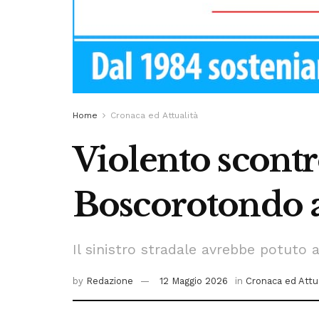
Home
Cronaca ed Attualità
Violento scontro
Boscorotondo 
Il sinistro stradale avrebbe potuto 
by
Redazione
12 Maggio 2026
in
Cronaca ed Attu