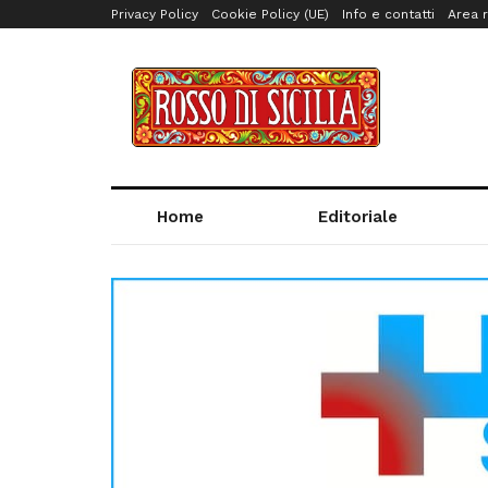
Privacy Policy
Cookie Policy (UE)
Info e contatti
Area r
Home
Editoriale