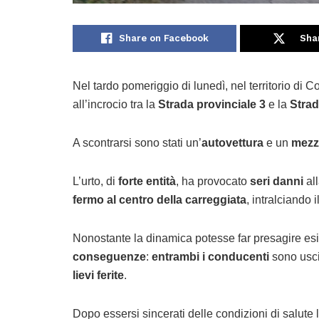
Share on Facebook
Sha
Nel tardo pomeriggio di lunedì, nel territorio di C
all’incrocio tra la
Strada provinciale 3
e la
Strad
A scontrarsi sono stati un’
autovettura
e un
mezz
L’urto, di
forte entità
, ha provocato
seri danni
al
fermo al centro della carreggiata
, intralciando il
Nonostante la dinamica potesse far presagire esit
conseguenze
:
entrambi i conducenti
sono uscit
lievi ferite
.
Dopo essersi sincerati delle condizioni di salut