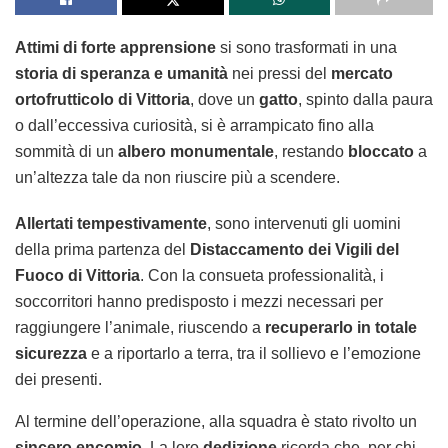
Attimi di forte apprensione
si sono trasformati in una
storia di speranza e umanità
nei pressi del
mercato
ortofrutticolo di Vittoria
, dove un
gatto
, spinto dalla paura
o dall’eccessiva curiosità, si è arrampicato fino alla
sommità di un
albero monumentale
, restando
bloccato
a
un’altezza tale da non riuscire più a scendere.
Allertati tempestivamente
, sono intervenuti gli uomini
della prima partenza del
Distaccamento dei Vigili del
Fuoco di Vittoria
. Con la consueta professionalità, i
soccorritori hanno predisposto i mezzi necessari per
raggiungere l’animale, riuscendo a
recuperarlo in totale
sicurezza
e a riportarlo a terra, tra il sollievo e l’emozione
dei presenti.
Al termine dell’operazione, alla squadra è stato rivolto un
sincero encomio
. La loro
dedizione
ricorda che, per chi