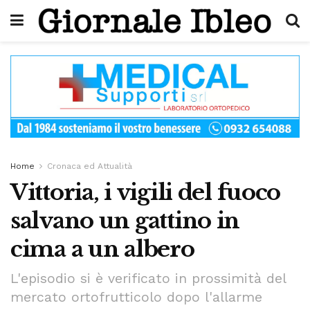
Home
Cronaca ed Attualità
Vittoria, i vigili del fuoco
salvano un gattino in
cima a un albero
L'episodio si è verificato in prossimità del
mercato ortofrutticolo dopo l'allarme