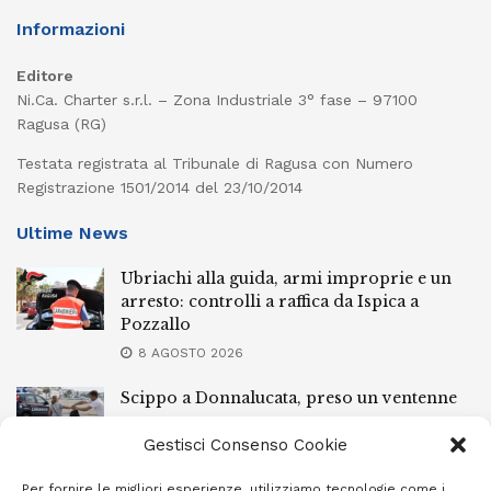
Informazioni
Editore
Ni.Ca. Charter s.r.l. – Zona Industriale 3° fase – 97100
Ragusa (RG)
Testata registrata al Tribunale di Ragusa con Numero
Registrazione 1501/2014 del 23/10/2014
Ultime News
Ubriachi alla guida, armi improprie e un
arresto: controlli a raffica da Ispica a
Pozzallo
8 AGOSTO 2026
Scippo a Donnalucata, preso un ventenne
ragusano
Gestisci Consenso Cookie
8 AGOSTO 2026
Per fornire le migliori esperienze, utilizziamo tecnologie come i