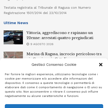
Testata registrata al Tribunale di Ragusa con Numero
Registrazione 1501/2014 del 23/10/2014
Ultime News
Vittoria, aggrediscono e rapinano un
22enne: arrestati quattro pregiudicati
9 AGOSTO 2026
Marina di Ragusa, incrocio pericoloso tra
via Cervia e via Cattolica
Gestisci Consenso Cookie
9 AGOSTO 2026
Per fornire le migliori esperienze, utilizziamo tecnologie come i
Ubriachi alla guida, armi improprie e un
cookie per memorizzare e/o accedere alle informazioni del
arresto: controlli a raffica da Ispica a
dispositivo. Il consenso a queste tecnologie ci permetterà di
Pozzallo
elaborare dati come il comportamento di navigazione o ID unici su
questo sito. Non acconsentire o ritirare il consenso può influire
9 AGOSTO 2026
negativamente su alcune caratteristiche e funzioni.