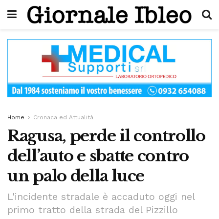
Home
Cronaca ed Attualità
Ragusa, perde il controllo
dell’auto e sbatte contro
un palo della luce
L'incidente stradale è accaduto oggi nel
primo tratto della strada del Pizzillo