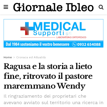
Home
Cronaca ed Attualità
Ragusa e la storia a lieto
fine, ritrovato il pastore
maremmano Wendy
Il ringraziamento dei proprietari che
avevano avviato sul territorio una ricerca in