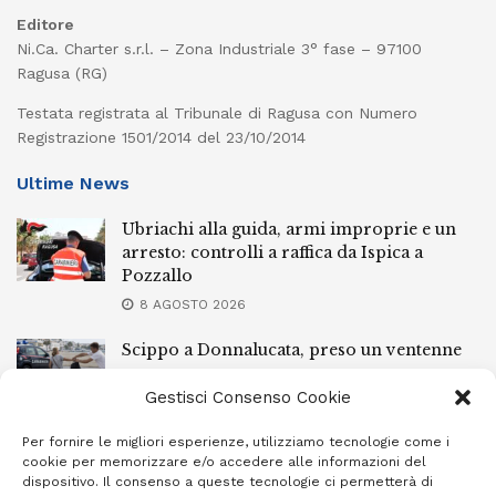
Editore
Ni.Ca. Charter s.r.l. – Zona Industriale 3° fase – 97100
Ragusa (RG)
Testata registrata al Tribunale di Ragusa con Numero
Registrazione 1501/2014 del 23/10/2014
Ultime News
Ubriachi alla guida, armi improprie e un
arresto: controlli a raffica da Ispica a
Pozzallo
8 AGOSTO 2026
Scippo a Donnalucata, preso un ventenne
ragusano
Gestisci Consenso Cookie
8 AGOSTO 2026
Per fornire le migliori esperienze, utilizziamo tecnologie come i
Ragusa, arrestato perché non rispettava le
cookie per memorizzare e/o accedere alle informazioni del
prescrizioni di stare lontano dalla casa
dispositivo. Il consenso a queste tecnologie ci permetterà di
familiare