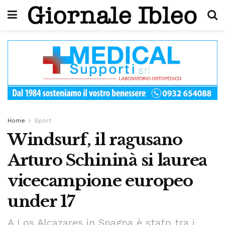
Home
Sport
Windsurf, il ragusano
Arturo Schininà si laurea
vicecampione europeo
under 17
A Los Alcazares in Spagna è stato tra i