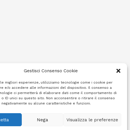
Gestisci Consenso Cookie
 le migliori esperienze, utilizziamo tecnologie come i cookie per
e e/o accedere alle informazioni del dispositivo. Il consenso a
nologie ci permetterà di elaborare dati come il comportamento di
 o ID unici su questo sito. Non acconsentire o ritirare il consenso
e negativamente su alcune caratteristiche e funzioni.
etta
Nega
Visualizza le preferenze
Cookie Policy (UE)
Info e contatti
Area riservata