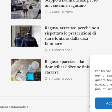
Scippo a Donnalucata, preso
un ventenne ragusano
8 AGOSTO 2026
Ragusa, arrestato perché non
rispettava le prescrizioni di
stare lontano dalla casa
familiare
7 AGOSTO 2026
Ragusa, spacciava dai
domiciliari: 52enne finisce in
Per fornire
carcere
memorizzar
7 AGOSTO 2026
queste tec
navigazione
può influir
Acc
Privacy Policy
ulenza Informatica