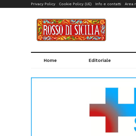
Privacy Policy
Cookie Policy (UE)
Info e contatti
Area r
Home
Editoriale