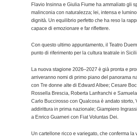
Flavio Insinna e Giulia Fiume ha ammaliato gli spe
malinconia con naturalezza; lei, intensa e lumin
dignità. Un equilibrio perfetto che ha reso la ra
capace di emozionare e far riflettere.
Con questo ultimo appuntamento, il Teatro Duemi
punto di riferimento per la cultura teatrale in Sici
La nuova stagione 2026–2027 è già pronta e pro
arriveranno nomi di primo piano del panorama na
con Tre donne alte di Edward Albee; Cesare Bocci
Rossella Brescia, Roberta Lanfranchi e Samuela 
Carlo Buccirosso con Qualcosa è andato storto, 
addirittura in prima nazionale; Giampiero Ingrass
a Enrico Guarneri con Fiat Voluntas Dei.
Un cartellone ricco e variegato, che conferma la 