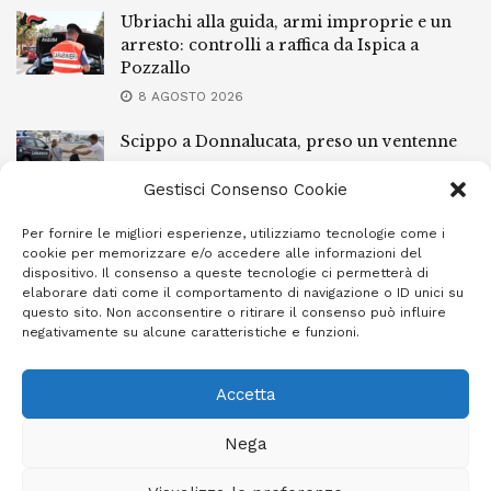
Ubriachi alla guida, armi improprie e un
arresto: controlli a raffica da Ispica a
Pozzallo
8 AGOSTO 2026
Scippo a Donnalucata, preso un ventenne
ragusano
Gestisci Consenso Cookie
8 AGOSTO 2026
Per fornire le migliori esperienze, utilizziamo tecnologie come i
Ragusa, arrestato perché non rispettava le
cookie per memorizzare e/o accedere alle informazioni del
prescrizioni di stare lontano dalla casa
dispositivo. Il consenso a queste tecnologie ci permetterà di
familiare
elaborare dati come il comportamento di navigazione o ID unici su
questo sito. Non acconsentire o ritirare il consenso può influire
7 AGOSTO 2026
negativamente su alcune caratteristiche e funzioni.
Accetta
Privacy Policy
Cookie Policy (UE)
Info e contatti
Nega
Area riservata