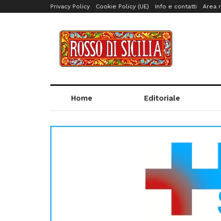
Privacy Policy
Cookie Policy (UE)
Info e contatti
Area r
Home
Editoriale