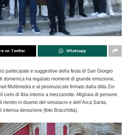
re on Twitter
Whatsapp
più partecipate e suggestive della festa di San Giorgio
va di domenica ha regalato momenti di grande emozione,
t Multimedia e al piromusicale firmato dalla ditta Zio
l cielo di Ibla intorno a mezzanotte. Migliaia di persone
il rientro in duomo del simulacro e dell’Arca Santa,
 intensa devozione (foto Bracchitta).