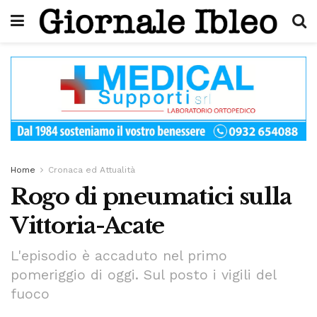
Home
Cronaca ed Attualità
Rogo di pneumatici sulla
Vittoria-Acate
L'episodio è accaduto nel primo
pomeriggio di oggi. Sul posto i vigili del
fuoco