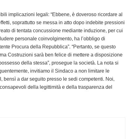
ibili implicazioni legali: “Ebbene, è doveroso ricordare al
ffetti, soprattutto se messa in atto dopo indebite pressioni
 reato di tentata concussione mediante induzione, per cui
cludere personale coinvolgimento, ha l’obbligo di
tente Procura della Repubblica”. “Pertanto, se questo
a Costruzioni sarà ben felice di mettere a disposizione
n possesso della stessa”, prosegue la società. La nota si
uentemente, invitiamo il Sindaco a non limitare le
al, bensì a dar seguito presso le sedi competenti. Noi,
onsapevoli della legittimità e della trasparenza del