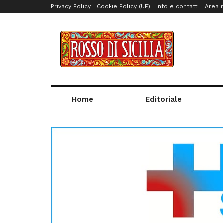
Privacy Policy
Cookie Policy (UE)
Info e contatti
Area r
Home
Editoriale