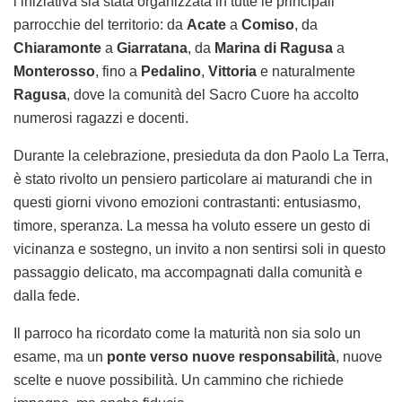
l’iniziativa sia stata organizzata in tutte le principali
parrocchie del territorio: da
Acate
a
Comiso
, da
Chiaramonte
a
Giarratana
, da
Marina di Ragusa
a
Monterosso
, fino a
Pedalino
,
Vittoria
e naturalmente
Ragusa
, dove la comunità del Sacro Cuore ha accolto
numerosi ragazzi e docenti.
Durante la celebrazione, presieduta da don Paolo La Terra,
è stato rivolto un pensiero particolare ai maturandi che in
questi giorni vivono emozioni contrastanti: entusiasmo,
timore, speranza. La messa ha voluto essere un gesto di
vicinanza e sostegno, un invito a non sentirsi soli in questo
passaggio delicato, ma accompagnati dalla comunità e
dalla fede.
Il parroco ha ricordato come la maturità non sia solo un
esame, ma un
ponte verso nuove responsabilità
, nuove
scelte e nuove possibilità. Un cammino che richiede