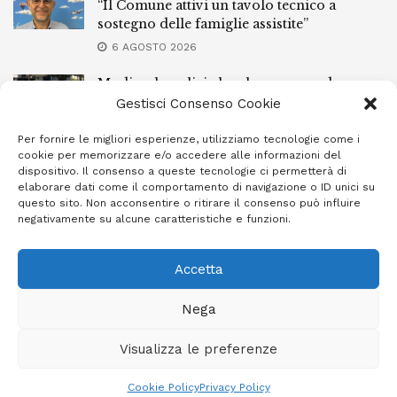
“Il Comune attivi un tavolo tecnico a
sostegno delle famiglie assistite”
6 AGOSTO 2026
Modica, la polizia locale recupera due
ciclomotori rubati nascosti in un anfratto
Gestisci Consenso Cookie
6 AGOSTO 2026
Per fornire le migliori esperienze, utilizziamo tecnologie come i
cookie per memorizzare e/o accedere alle informazioni del
Guardia di Finanza, il maggiore Migliaro
dispositivo. Il consenso a queste tecnologie ci permetterà di
subentra al capitano Silvestri
elaborare dati come il comportamento di navigazione o ID unici su
questo sito. Non acconsentire o ritirare il consenso può influire
6 AGOSTO 2026
negativamente su alcune caratteristiche e funzioni.
Accetta
Privacy Policy
Cookie Policy (UE)
Info e contatti
Nega
Area riservata
Visualizza le preferenze
Giornale Ibleo © 2023 - Powered by
Studio Greco - Consulenza
Informatica
Cookie Policy
Privacy Policy