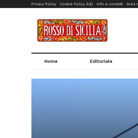
Privacy Policy
Cookie Policy (UE)
Info e contatti
Area r
Home
Editoriale