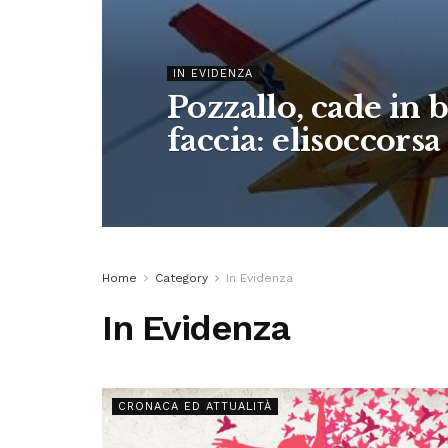
IN EVIDENZA
Pozzallo, cade in bi
faccia: elisoccorsa
Home
Category
In Evidenza
In Evidenza
CRONACA ED ATTUALITÀ