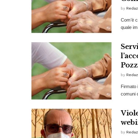
by
Redaz
Com’è ca
quale imp
Serv
l’acc
Pozza
by
Redaz
Firmato 
comuni d
Viole
webi
by
Redaz