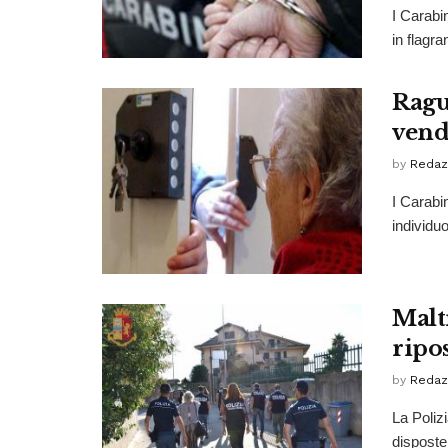
I Carabi
in flagra
Ragus
vendi
by
Redaz
I Carabi
individu
Malt
ripo
by
Redaz
La Poliz
disposte 