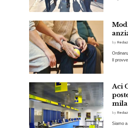
Modi
anzi
by
Redaz
Ordinanz
Il provv
Aci 
poste
mila
by
Redaz
Siamo a F