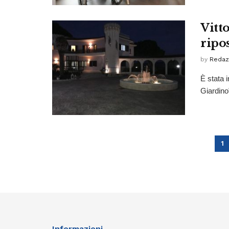
Vitt
ripo
by
Redaz
È stata i
Giardino
1
Informazioni