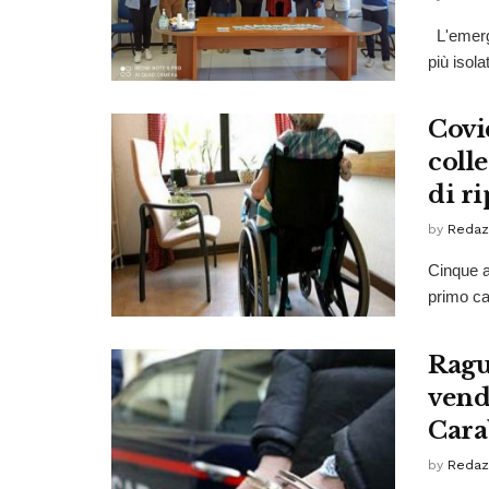
L'emerge
più isola
Covid
colle
di r
by
Redaz
Cinque a
primo cas
Ragus
vendi
Cara
by
Redaz