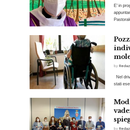
E’ in pr
appuntam
Pastorale
Pozza
indiv
mole
by
Redaz
Nel driv
stati es
Modi
vade
spie
by
Redaz