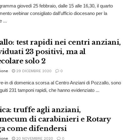
ogramma giovedì 25 febbraio, dalle 15 alle 16,30, il quarto
ento webinar consigliato dall’ufficio diocesano per la
 ...
llo: test rapidi nei centri anziani,
iduati 23 positivi, ma al
colare solo 2
ione
29 DICEMBRE 2020
0
e-in di domenica scorsa al Centro Anziani di Pozzallo, sono
eguiti 231 tamponi rapidi, che hanno evidenziato ...
ca: truffe agli anziani,
mecum di carabinieri e Rotary
ga come difendersi
ione
20 NOVEMBRE 2020
0