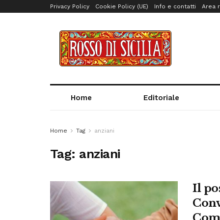
Privacy Policy
Cookie Policy (UE)
Info e contatti
Area r
Home
Editoriale
Home
Tag
anziani
Tag:
anziani
Il po
Conv
Com