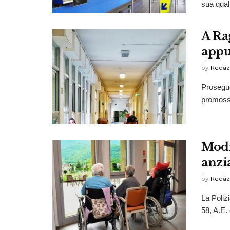
sua quali
A Ra
appu
by
Redaz
Proseguo
promossi 
Modic
anzi
by
Redaz
La Poliz
58, A.E. 