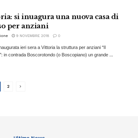
oria: si inuagura una nuova casa di
so per anziani
ione
9 NOVEMBRE 2018
0
naugurata ieri sera a Vittoria la struttura per anziani “Il
”: in contrada Boscorotondo (o Boscopiano) un grande ...
2
Ultime News