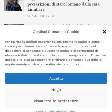
prescrizioni di stare lontano dalla casa
familiare
7 AGOSTO 2026
Ragusa, spacciava dai domiciliari: 52enne
finisce in carcere
Gestisci Consenso Cookie
7 AGOSTO 2026
Per fornire le migliori esperienze, utilizziamo tecnologie come i
cookie per memorizzare e/o accedere alle informazioni del
Incendi a Modica, torna in libertà il
dispositivo. Il consenso a queste tecnologie ci permetterà di
marocchino di 23 anni
elaborare dati come il comportamento di navigazione o ID unici su
questo sito. Non acconsentire o ritirare il consenso può influire
7 AGOSTO 2026
negativamente su alcune caratteristiche e funzioni.
Accetta
Privacy Policy
Cookie Policy (UE)
Info e contatti
Nega
Area riservata
Visualizza le preferenze
Giornale Ibleo © 2023 - Powered by
Studio Greco - Consulenza
Informatica
Cookie Policy
Privacy Policy