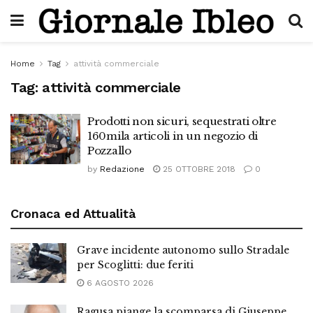
Home
Tag
attività commerciale
Tag:
attività commerciale
Prodotti non sicuri, sequestrati oltre
160mila articoli in un negozio di
Pozzallo
by
Redazione
25 OTTOBRE 2018
0
Cronaca ed Attualità
Grave incidente autonomo sullo Stradale
per Scoglitti: due feriti
6 AGOSTO 2026
Ragusa piange la scomparsa di Giuseppe