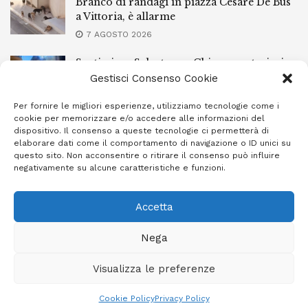
Branco di randagi in piazza Cesare De Bus
a Vittoria, è allarme
7 AGOSTO 2026
Santissimo Salvatore a Chiaramonte, ieri
sera la processione con il simulacro
Gestisci Consenso Cookie
7 AGOSTO 2026
Per fornire le migliori esperienze, utilizziamo tecnologie come i
cookie per memorizzare e/o accedere alle informazioni del
L’Ebt Ragusa approva il regolamento di
dispositivo. Il consenso a queste tecnologie ci permetterà di
conciliazione
elaborare dati come il comportamento di navigazione o ID unici su
questo sito. Non acconsentire o ritirare il consenso può influire
7 AGOSTO 2026
negativamente su alcune caratteristiche e funzioni.
Accetta
Privacy Policy
Cookie Policy (UE)
Info e contatti
Nega
Area riservata
Visualizza le preferenze
Giornale Ibleo © 2023 - Powered by
Studio Greco - Consulenza
Informatica
Cookie Policy
Privacy Policy