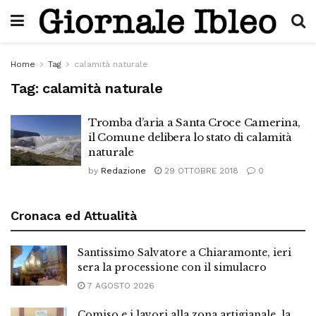
Home
Tag
calamità naturale
Tag:
calamità naturale
Tromba d’aria a Santa Croce Camerina,
il Comune delibera lo stato di calamità
naturale
by
Redazione
29 OTTOBRE 2018
0
Cronaca ed Attualità
Santissimo Salvatore a Chiaramonte, ieri
sera la processione con il simulacro
7 AGOSTO 2026
Comiso e i lavori alla zona artigianale, la