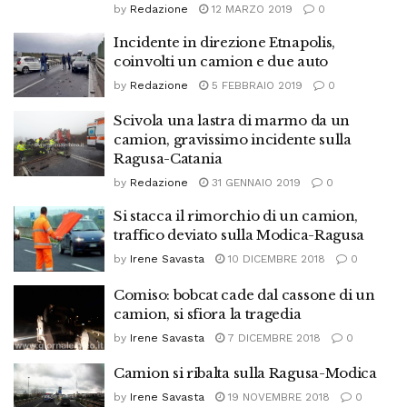
by
Redazione
12 MARZO 2019
0
Incidente in direzione Etnapolis,
coinvolti un camion e due auto
by
Redazione
5 FEBBRAIO 2019
0
Scivola una lastra di marmo da un
camion, gravissimo incidente sulla
Ragusa-Catania
by
Redazione
31 GENNAIO 2019
0
Si stacca il rimorchio di un camion,
traffico deviato sulla Modica-Ragusa
by
Irene Savasta
10 DICEMBRE 2018
0
Comiso: bobcat cade dal cassone di un
camion, si sfiora la tragedia
by
Irene Savasta
7 DICEMBRE 2018
0
Camion si ribalta sulla Ragusa-Modica
by
Irene Savasta
19 NOVEMBRE 2018
0