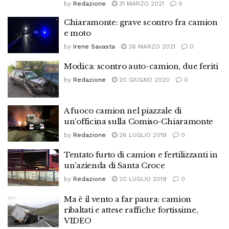
by
Redazione
31 MARZO 2021
0
Chiaramonte: grave scontro fra camion
e moto
by
Irene Savasta
26 MARZO 2021
0
Modica: scontro auto-camion, due feriti
by
Redazione
20 GIUGNO 2020
0
A fuoco camion nel piazzale di
un’officina sulla Comiso-Chiaramonte
by
Redazione
26 LUGLIO 2019
0
Tentato furto di camion e fertilizzanti in
un’azienda di Santa Croce
by
Redazione
20 LUGLIO 2019
0
Ma è il vento a far paura: camion
ribaltati e attese raffiche fortissime,
VIDEO