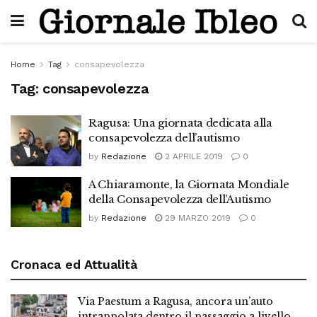
Home
Tag
consapevolezza
Tag:
consapevolezza
Ragusa: Una giornata dedicata alla
consapevolezza dell’autismo
by
Redazione
2 APRILE 2019
0
A Chiaramonte, la Giornata Mondiale
della Consapevolezza dell’Autismo
by
Redazione
29 MARZO 2019
0
Cronaca ed Attualità
Via Paestum a Ragusa, ancora un’auto
intrappolata dentro il passaggio a livello