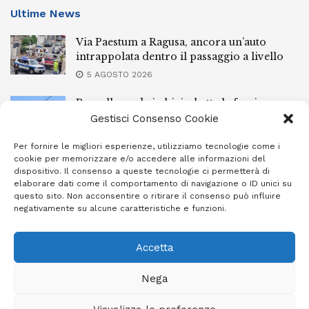
Ultime News
Via Paestum a Ragusa, ancora un’auto
intrappolata dentro il passaggio a livello
5 AGOSTO 2026
Pozzallo, cade in bici e batte la faccia:
elisoccorsa
Gestisci Consenso Cookie
5 AGOSTO 2026
Per fornire le migliori esperienze, utilizziamo tecnologie come i
cookie per memorizzare e/o accedere alle informazioni del
Spettacolare “Sciuta” per la Madonna della
dispositivo. Il consenso a queste tecnologie ci permetterà di
neve oggi a Giarratana
elaborare dati come il comportamento di navigazione o ID unici su
questo sito. Non acconsentire o ritirare il consenso può influire
5 AGOSTO 2026
negativamente su alcune caratteristiche e funzioni.
Accetta
Privacy Policy
Cookie Policy (UE)
Info e contatti
Nega
Area riservata