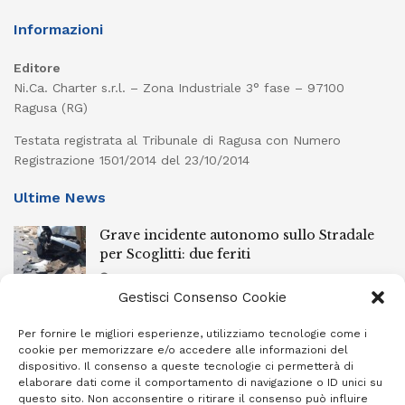
Informazioni
Editore
Ni.Ca. Charter s.r.l. – Zona Industriale 3° fase – 97100
Ragusa (RG)
Testata registrata al Tribunale di Ragusa con Numero
Registrazione 1501/2014 del 23/10/2014
Ultime News
Grave incidente autonomo sullo Stradale
per Scoglitti: due feriti
6 AGOSTO 2026
Gestisci Consenso Cookie
Controlli nei centri storici delle cittadine
della provincia iblea, 23 stranieri espulsi
Per fornire le migliori esperienze, utilizziamo tecnologie come i
cookie per memorizzare e/o accedere alle informazioni del
6 AGOSTO 2026
dispositivo. Il consenso a queste tecnologie ci permetterà di
elaborare dati come il comportamento di navigazione o ID unici su
Ragusa piange la scomparsa di Giuseppe
questo sito. Non acconsentire o ritirare il consenso può influire