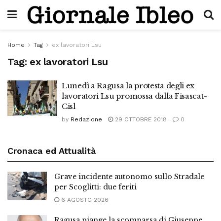
Home
Tag
ex lavoratori Lsu
Tag:
ex lavoratori Lsu
Lunedì a Ragusa la protesta degli ex
lavoratori Lsu promossa dalla Fisascat-
Cisl
by
Redazione
29 OTTOBRE 2018
0
Cronaca ed Attualità
Grave incidente autonomo sullo Stradale
per Scoglitti: due feriti
6 AGOSTO 2026
Ragusa piange la scomparsa di Giuseppe