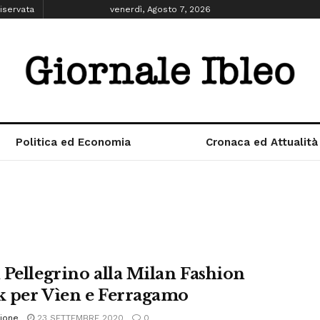
iservata
venerdì, Agosto 7, 2026
Politica ed Economia
Cronaca ed Attualità
 Pellegrino alla Milan Fashion
 per Vìen e Ferragamo
ione
23 SETTEMBRE 2020
0