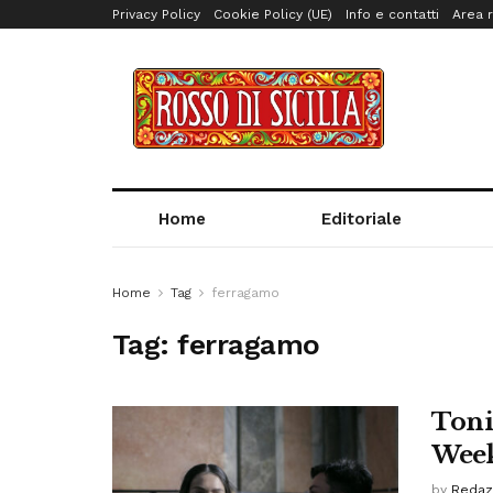
Privacy Policy
Cookie Policy (UE)
Info e contatti
Area r
Home
Editoriale
Home
Tag
ferragamo
Tag:
ferragamo
Toni
Week
by
Redaz