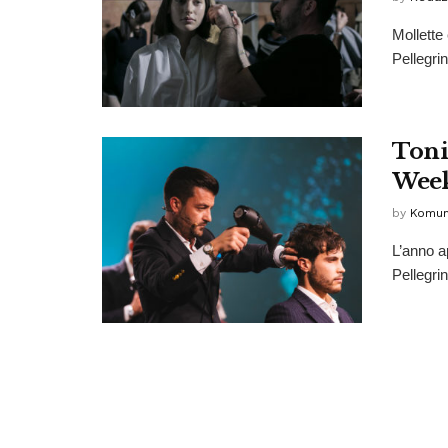
Mollette 
Pellegrin
Toni
Week
by
Komun
L’anno a
Pellegrin