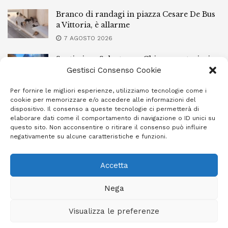
Branco di randagi in piazza Cesare De Bus
a Vittoria, è allarme
7 AGOSTO 2026
Santissimo Salvatore a Chiaramonte, ieri
sera la processione con il simulacro
Gestisci Consenso Cookie
7 AGOSTO 2026
Per fornire le migliori esperienze, utilizziamo tecnologie come i
cookie per memorizzare e/o accedere alle informazioni del
L’Ebt Ragusa approva il regolamento di
dispositivo. Il consenso a queste tecnologie ci permetterà di
conciliazione
elaborare dati come il comportamento di navigazione o ID unici su
questo sito. Non acconsentire o ritirare il consenso può influire
7 AGOSTO 2026
negativamente su alcune caratteristiche e funzioni.
Accetta
Privacy Policy
Cookie Policy (UE)
Info e contatti
Nega
Area riservata
Visualizza le preferenze
Giornale Ibleo © 2023 - Powered by
Studio Greco - Consulenza
Informatica