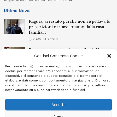
Ultime News
Ragusa, arrestato perché non rispettava le
prescrizioni di stare lontano dalla casa
familiare
7 AGOSTO 2026
Ragusa, spacciava dai domiciliari: 52enne
finisce in carcere
Gestisci Consenso Cookie
7 AGOSTO 2026
Per fornire le migliori esperienze, utilizziamo tecnologie come i
cookie per memorizzare e/o accedere alle informazioni del
Incendi a Modica, torna in libertà il
dispositivo. Il consenso a queste tecnologie ci permetterà di
marocchino di 23 anni
elaborare dati come il comportamento di navigazione o ID unici su
questo sito. Non acconsentire o ritirare il consenso può influire
7 AGOSTO 2026
negativamente su alcune caratteristiche e funzioni.
Accetta
Privacy Policy
Cookie Policy (UE)
Info e contatti
Nega