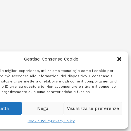
Gestisci Consenso Cookie
 le migliori esperienze, utilizziamo tecnologie come i cookie per
e e/o accedere alle informazioni del dispositivo. Il consenso a
nologie ci permetterà di elaborare dati come il comportamento di
 o ID unici su questo sito. Non acconsentire o ritirare il consenso
e negativamente su alcune caratteristiche e funzioni.
etta
Nega
Visualizza le preferenze
Cookie Policy (UE)
Info e contatti
Area riservata
Cookie Policy
Privacy Policy