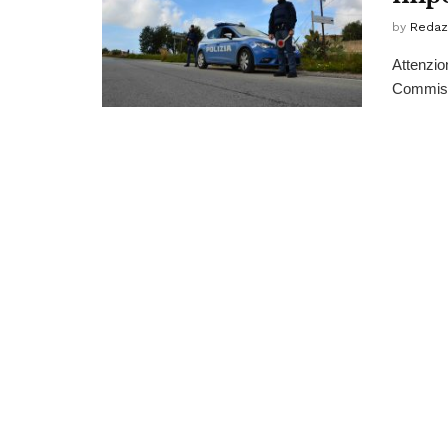
by
Redaz
Attenzion
Commissar