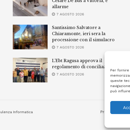
Cesare De Bus a Vittoria, è
allarme
7 AGOSTO 2026
Santissimo Salvatore a
Chiaramonte, ieri sera la
processione con il simulacro
7 AGOSTO 2026
L’Ebt Ragusa approva il
regolamento di conciliazione
Per fornire
7 AGOSTO 2026
memorizzar
queste tec
navigazione
può influir
Acc
Privacy Policy
ulenza Informatica