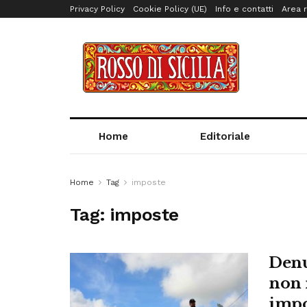
Privacy Policy
Cookie Policy (UE)
Info e contatti
Area r
Home
Editoriale
Home
Tag
imposte
Tag:
imposte
Denu
non 
impo