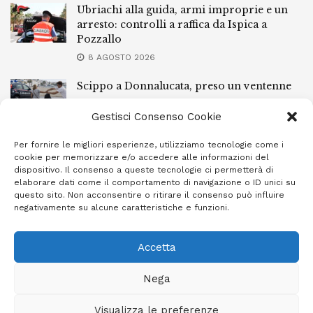
Ubriachi alla guida, armi improprie e un
arresto: controlli a raffica da Ispica a
Pozzallo
8 AGOSTO 2026
Scippo a Donnalucata, preso un ventenne
ragusano
Gestisci Consenso Cookie
8 AGOSTO 2026
Per fornire le migliori esperienze, utilizziamo tecnologie come i
Ragusa, arrestato perché non rispettava le
cookie per memorizzare e/o accedere alle informazioni del
prescrizioni di stare lontano dalla casa
dispositivo. Il consenso a queste tecnologie ci permetterà di
familiare
elaborare dati come il comportamento di navigazione o ID unici su
questo sito. Non acconsentire o ritirare il consenso può influire
7 AGOSTO 2026
negativamente su alcune caratteristiche e funzioni.
Accetta
Privacy Policy
Cookie Policy (UE)
Info e contatti
Nega
Area riservata
Visualizza le preferenze
Giornale Ibleo © 2023 - Powered by
Studio Greco - Consulenza