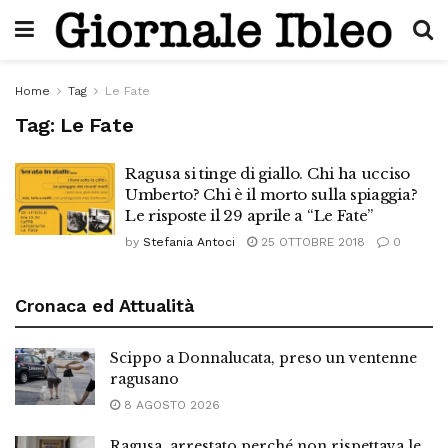
Home
Tag
Le Fate
Tag:
Le Fate
Ragusa si tinge di giallo. Chi ha ucciso
Umberto? Chi è il morto sulla spiaggia?
Le risposte il 29 aprile a “Le Fate”
by
Stefania Antoci
25 OTTOBRE 2018
0
Cronaca ed Attualità
Scippo a Donnalucata, preso un ventenne
ragusano
8 AGOSTO 2026
Ragusa, arrestato perché non rispettava le