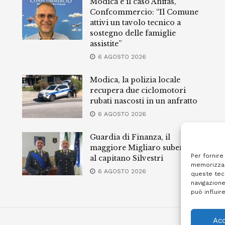
Modica e il caso Anffas,
Confcommercio: “Il Comune
attivi un tavolo tecnico a
sostegno delle famiglie
assistite”
6 AGOSTO 2026
Modica, la polizia locale
recupera due ciclomotori
rubati nascosti in un anfratto
6 AGOSTO 2026
Guardia di Finanza, il
maggiore Migliaro subentra
Per fornire
al capitano Silvestri
memorizzar
6 AGOSTO 2026
queste tec
navigazione
può influir
Acc