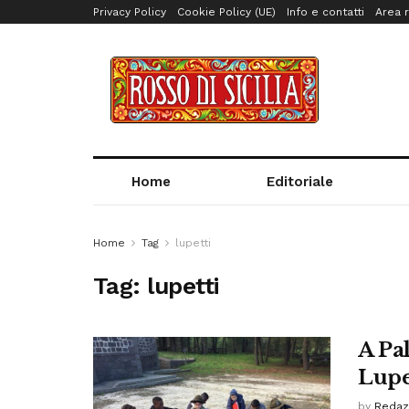
Privacy Policy
Cookie Policy (UE)
Info e contatti
Area r
Home
Editoriale
Home
Tag
lupetti
Tag:
lupetti
A Pa
Lupe
by
Redaz