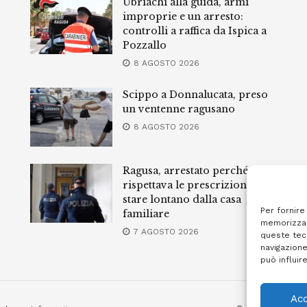
Ubriachi alla guida, armi
improprie e un arresto:
controlli a raffica da Ispica a
Pozzallo
8 AGOSTO 2026
Scippo a Donnalucata, preso
un ventenne ragusano
8 AGOSTO 2026
Ragusa, arrestato perché non
rispettava le prescrizioni di
stare lontano dalla casa
Per fornire
familiare
memorizzar
7 AGOSTO 2026
queste tec
navigazione
può influir
Acc