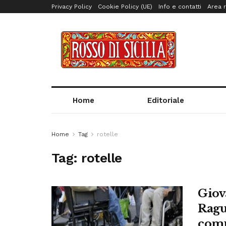
Privacy Policy
Cookie Policy (UE)
Info e contatti
Area r
Home
Editoriale
Home
Tag
rotelle
Tag:
rotelle
Giov
Ragus
comu