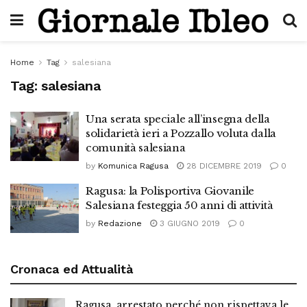
Home
Tag
salesiana
Tag:
salesiana
Una serata speciale all’insegna della
solidarietà ieri a Pozzallo voluta dalla
comunità salesiana
by
Komunica Ragusa
28 DICEMBRE 2019
0
Ragusa: la Polisportiva Giovanile
Salesiana festeggia 50 anni di attività
by
Redazione
3 GIUGNO 2019
0
Cronaca ed Attualità
Ragusa, arrestato perché non rispettava le