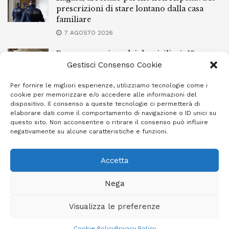
prescrizioni di stare lontano dalla casa
familiare
7 AGOSTO 2026
Ragusa, spacciava dai domiciliari: 52enne
finisce in carcere
Gestisci Consenso Cookie
7 AGOSTO 2026
Per fornire le migliori esperienze, utilizziamo tecnologie come i
cookie per memorizzare e/o accedere alle informazioni del
Incendi a Modica, torna in libertà il
dispositivo. Il consenso a queste tecnologie ci permetterà di
marocchino di 23 anni
elaborare dati come il comportamento di navigazione o ID unici su
questo sito. Non acconsentire o ritirare il consenso può influire
7 AGOSTO 2026
negativamente su alcune caratteristiche e funzioni.
Accetta
Privacy Policy
Cookie Policy (UE)
Info e contatti
Nega
Area riservata
Visualizza le preferenze
Giornale Ibleo © 2023 - Powered by
Studio Greco - Consulenza
Informatica
Cookie Policy
Privacy Policy