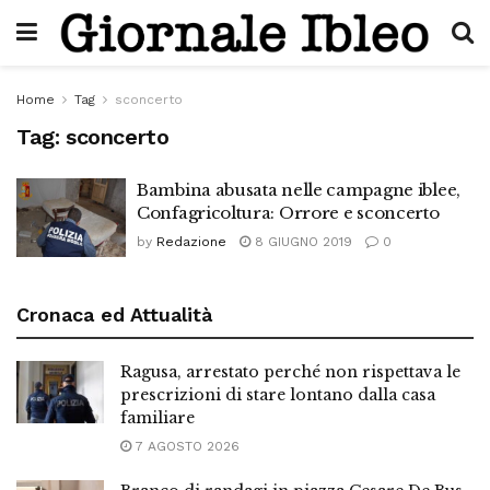
Home
Tag
sconcerto
Tag:
sconcerto
Bambina abusata nelle campagne iblee,
Confagricoltura: Orrore e sconcerto
by
Redazione
8 GIUGNO 2019
0
Cronaca ed Attualità
Ragusa, arrestato perché non rispettava le
prescrizioni di stare lontano dalla casa
familiare
7 AGOSTO 2026