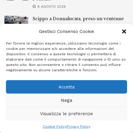
8 AGOSTO 2026
Scippo a Donnalucata, preso un ventenne
ragusano
Gestisci Consenso Cookie
8 AGOSTO 2026
Per fornire le migliori esperienze, utilizziamo tecnologie come i
Ragusa, arrestato perché non rispettava le
cookie per memorizzare e/o accedere alle informazioni del
prescrizioni di stare lontano dalla casa
dispositivo. Il consenso a queste tecnologie ci permetterà di
familiare
elaborare dati come il comportamento di navigazione o ID unici su
questo sito. Non acconsentire o ritirare il consenso può influire
7 AGOSTO 2026
negativamente su alcune caratteristiche e funzioni.
Accetta
Privacy Policy
Cookie Policy (UE)
Info e contatti
Nega
Area riservata
Visualizza le preferenze
Giornale Ibleo © 2023 - Powered by
Studio Greco - Consulenza
Informatica
Cookie Policy
Privacy Policy