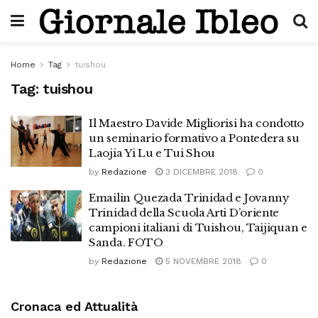
Home
Tag
tuishou
Tag:
tuishou
Il Maestro Davide Migliorisi ha condotto
un seminario formativo a Pontedera su
Laojia Yi Lu e Tui Shou
by
Redazione
3 DICEMBRE 2018
0
Emailin Quezada Trinidad e Jovanny
Trinidad della Scuola Arti D’oriente
campioni italiani di Tuishou, Taijiquan e
Sanda. FOTO
by
Redazione
5 NOVEMBRE 2018
0
Cronaca ed Attualità