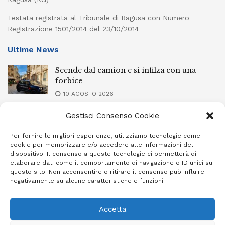
Testata registrata al Tribunale di Ragusa con Numero
Registrazione 1501/2014 del 23/10/2014
Ultime News
Scende dal camion e si infilza con una
forbice
10 AGOSTO 2026
L’inchiesta sull’Anffas Modica: topi nei
Gestisci Consenso Cookie
sacchi dei dolciumi e gravi criticità nei
locali
Per fornire le migliori esperienze, utilizziamo tecnologie come i
cookie per memorizzare e/o accedere alle informazioni del
10 AGOSTO 2026
dispositivo. Il consenso a queste tecnologie ci permetterà di
elaborare dati come il comportamento di navigazione o ID unici su
Scontro dopo l’alba sulla Sp 15: due feriti,
questo sito. Non acconsentire o ritirare il consenso può influire
uno in prognosi riservata
negativamente su alcune caratteristiche e funzioni.
10 AGOSTO 2026
Accetta