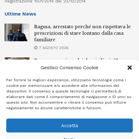
Registrazione 1501/2014 del 23/10/2014
Ultime News
Ragusa, arrestato perché non rispettava le
prescrizioni di stare lontano dalla casa
familiare
7 AGOSTO 2026
Ragusa, spacciava dai domiciliari: 52enne
finisce in carcere
Gestisci Consenso Cookie
7 AGOSTO 2026
Per fornire le migliori esperienze, utilizziamo tecnologie come i
cookie per memorizzare e/o accedere alle informazioni del
Incendi a Modica, torna in libertà il
dispositivo. Il consenso a queste tecnologie ci permetterà di
marocchino di 23 anni
elaborare dati come il comportamento di navigazione o ID unici su
questo sito. Non acconsentire o ritirare il consenso può influire
7 AGOSTO 2026
negativamente su alcune caratteristiche e funzioni.
Accetta
Privacy Policy
Cookie Policy (UE)
Info e contatti