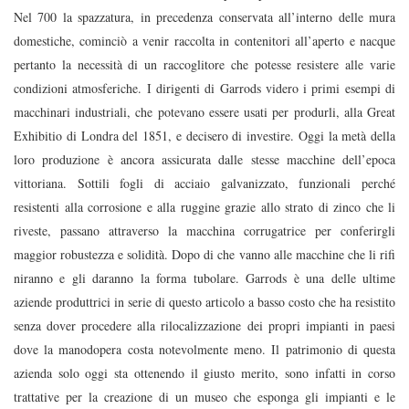
Nel 700 la spazzatura, in precedenza conservata all’interno delle mura
domestiche, cominciò a venir raccolta in contenitori all’aperto e nacque
pertanto la necessità di un raccoglitore che potesse resistere alle varie
condizioni atmosferiche. I dirigenti di Garrods videro i primi esempi di
macchinari industriali, che potevano essere usati per produrli, alla Great
Exhibitio di Londra del 1851, e decisero di investire. Oggi la metà della
loro produzione è ancora assicurata dalle stesse macchine dell’epoca
vittoriana. Sottili fogli di acciaio galvanizzato, funzionali perché
resistenti alla corrosione e alla ruggine grazie allo strato di zinco che li
riveste, passano attraverso la macchina corrugatrice per conferirgli
maggior robustezza e solidità. Dopo di che vanno alle macchine che li rifi
niranno e gli daranno la forma tubolare. Garrods è una delle ultime
aziende produttrici in serie di questo articolo a basso costo che ha resistito
senza dover procedere alla rilocalizzazione dei propri impianti in paesi
dove la manodopera costa notevolmente meno. Il patrimonio di questa
azienda solo oggi sta ottenendo il giusto merito, sono infatti in corso
trattative per la creazione di un museo che esponga gli impianti e le