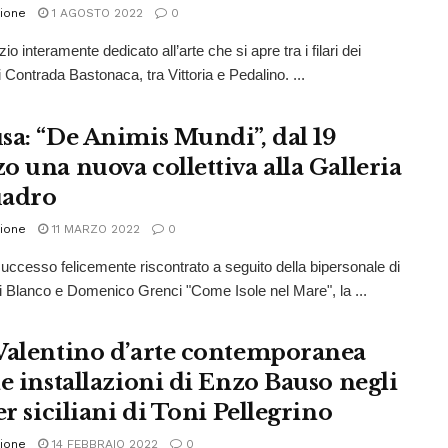
ione
1 AGOSTO 2022
0
o interamente dedicato all’arte che si apre tra i filari dei
i Contrada Bastonaca, tra Vittoria e Pedalino. ...
sa: “De Animis Mundi”, dal 19
o una nuova collettiva alla Galleria
uadro
ione
11 MARZO 2022
0
successo felicemente riscontrato a seguito della bipersonale di
 Blanco e Domenico Grenci "Come Isole nel Mare", la ...
Valentino d’arte contemporanea
le installazioni di Enzo Bauso negli
er siciliani di Toni Pellegrino
ione
14 FEBBRAIO 2022
0