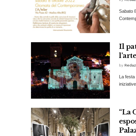
Sabato 8 
Contempo
Il p
l’art
by
Redaz
La festa
iniziati
“La C
espo
Pala