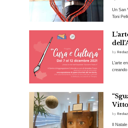
Un San Va
Toni Pell
L’ar
dell
by
Redaz
L’arte e
creando 
“Sgua
Vitt
by
Redaz
Il Natal