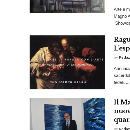
Arte e m
Magno Ar
“Showcas
Ragu
L’es
by
Redaz
Annuncia
sacerdot
fedeli. ...
Il M
nuov
quar
by
Redaz