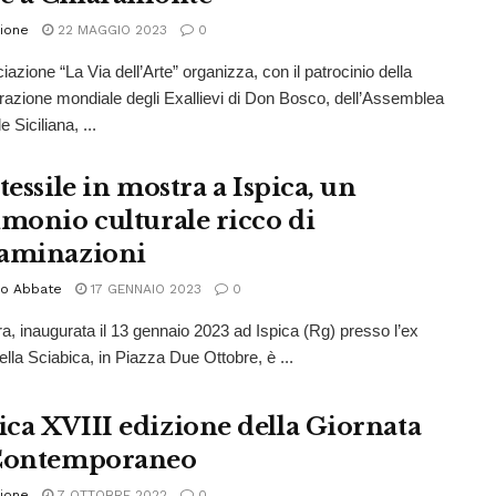
ione
22 MAGGIO 2023
0
azione “La Via dell’Arte” organizza, con il patrocinio della
azione mondiale degli Exallievi di Don Bosco, dell’Assemblea
 Siciliana, ...
tessile in mostra a Ispica, un
imonio culturale ricco di
aminazioni
io Abbate
17 GENNAIO 2023
0
a, inaugurata il 13 gennaio 2023 ad Ispica (Rg) presso l’ex
ella Sciabica, in Piazza Due Ottobre, è ...
ca XVIII edizione della Giornata
Contemporaneo
ione
7 OTTOBRE 2022
0