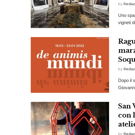
by
Redaz
Uno spazi
vigneti d
Ragu
marz
Soq
by
Redaz
Dopo il 
Giovanni
San 
con 
ateli
by
Redaz