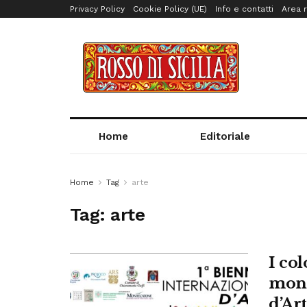
Privacy Policy
Cookie Policy (UE)
Info e contatti
Area r
Home
Editoriale
Home
Tag
arte
Tag:
arte
I col
mond
d’Ar