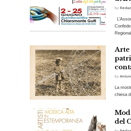
by
Redaz
L’Associ
Confeder
Regionale
Arte 
patr
cont
by
Anton
La mostr
chiesa d
Modi
del 
by
Redaz