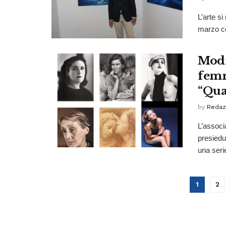
L’arte si
marzo co
Modic
femm
“Qu
by
Redaz
L’associ
presiedu
una serie
1
2