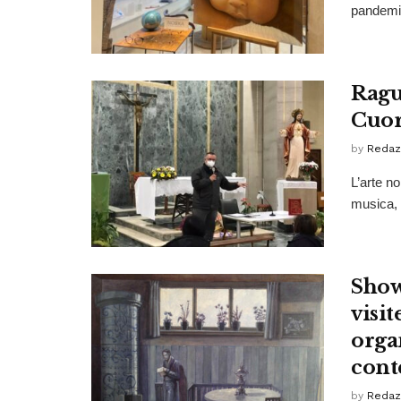
pandemia
Ragus
Cuor
by
Redaz
L’arte no
musica, e
Show
visi
orga
con
by
Redaz